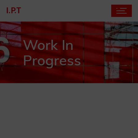
I.P.T
Work In
Progress