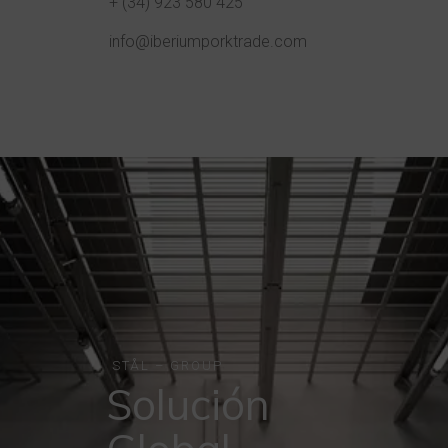
+ (34) 923 580 425
info@iberiumporktrade.com
STÅL – GROUP
Solución