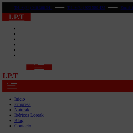
Tel:
+ (34) 946 360 341
Tel:
+ (34) 923 580 425
Email:
I.P.T
Inicio
Empresa
Naturak
Ibéricos Loreak
Blog
Contacto
I.P.T
Inicio
Empresa
Naturak
Ibéricos Loreak
Blog
Contacto